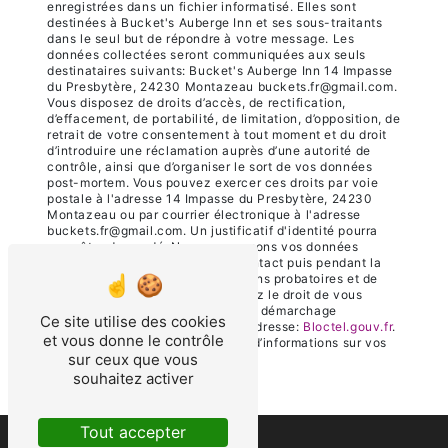
enregistrées dans un fichier informatisé. Elles sont
destinées à Bucket's Auberge Inn et ses sous-traitants
dans le seul but de répondre à votre message. Les
données collectées seront communiquées aux seuls
destinataires suivants: Bucket's Auberge Inn 14 Impasse
du Presbytère, 24230 Montazeau buckets.fr@gmail.com.
Vous disposez de droits d’accès, de rectification,
d’effacement, de portabilité, de limitation, d’opposition, de
retrait de votre consentement à tout moment et du droit
d’introduire une réclamation auprès d’une autorité de
contrôle, ainsi que d’organiser le sort de vos données
post-mortem. Vous pouvez exercer ces droits par voie
postale à l'adresse 14 Impasse du Presbytère, 24230
Montazeau ou par courrier électronique à l'adresse
buckets.fr@gmail.com. Un justificatif d'identité pourra
vous être demandé. Nous conservons vos données
pendant la période de prise de contact puis pendant la
durée de prescription légale aux fins probatoires et de
gestion des contentieux. Vous avez le droit de vous
inscrire sur la liste d'opposition au démarchage
Ce site utilise des cookies
téléphonique, disponible à cette adresse:
Bloctel.gouv.fr
.
et vous donne le contrôle
Consultez le site cnil.fr pour plus d’informations sur vos
sur ceux que vous
droits.
souhaitez activer
Tout accepter