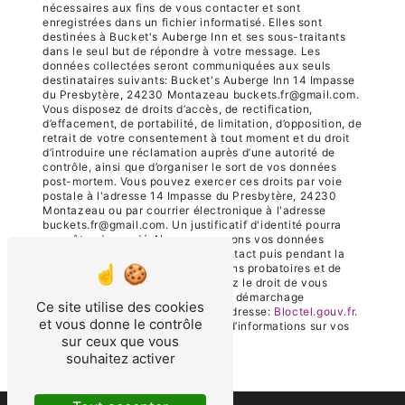
nécessaires aux fins de vous contacter et sont
enregistrées dans un fichier informatisé. Elles sont
destinées à Bucket's Auberge Inn et ses sous-traitants
dans le seul but de répondre à votre message. Les
données collectées seront communiquées aux seuls
destinataires suivants: Bucket's Auberge Inn 14 Impasse
du Presbytère, 24230 Montazeau buckets.fr@gmail.com.
Vous disposez de droits d’accès, de rectification,
d’effacement, de portabilité, de limitation, d’opposition, de
retrait de votre consentement à tout moment et du droit
d’introduire une réclamation auprès d’une autorité de
contrôle, ainsi que d’organiser le sort de vos données
post-mortem. Vous pouvez exercer ces droits par voie
postale à l'adresse 14 Impasse du Presbytère, 24230
Montazeau ou par courrier électronique à l'adresse
buckets.fr@gmail.com. Un justificatif d'identité pourra
vous être demandé. Nous conservons vos données
pendant la période de prise de contact puis pendant la
durée de prescription légale aux fins probatoires et de
gestion des contentieux. Vous avez le droit de vous
inscrire sur la liste d'opposition au démarchage
Ce site utilise des cookies
téléphonique, disponible à cette adresse:
Bloctel.gouv.fr
.
et vous donne le contrôle
Consultez le site cnil.fr pour plus d’informations sur vos
sur ceux que vous
droits.
souhaitez activer