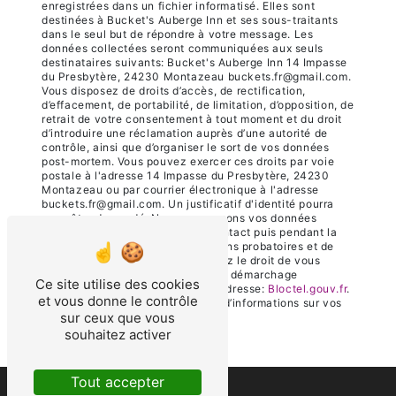
enregistrées dans un fichier informatisé. Elles sont
destinées à Bucket's Auberge Inn et ses sous-traitants
dans le seul but de répondre à votre message. Les
données collectées seront communiquées aux seuls
destinataires suivants: Bucket's Auberge Inn 14 Impasse
du Presbytère, 24230 Montazeau buckets.fr@gmail.com.
Vous disposez de droits d’accès, de rectification,
d’effacement, de portabilité, de limitation, d’opposition, de
retrait de votre consentement à tout moment et du droit
d’introduire une réclamation auprès d’une autorité de
contrôle, ainsi que d’organiser le sort de vos données
post-mortem. Vous pouvez exercer ces droits par voie
postale à l'adresse 14 Impasse du Presbytère, 24230
Montazeau ou par courrier électronique à l'adresse
buckets.fr@gmail.com. Un justificatif d'identité pourra
vous être demandé. Nous conservons vos données
pendant la période de prise de contact puis pendant la
durée de prescription légale aux fins probatoires et de
gestion des contentieux. Vous avez le droit de vous
inscrire sur la liste d'opposition au démarchage
Ce site utilise des cookies
téléphonique, disponible à cette adresse:
Bloctel.gouv.fr
.
et vous donne le contrôle
Consultez le site cnil.fr pour plus d’informations sur vos
sur ceux que vous
droits.
souhaitez activer
Tout accepter