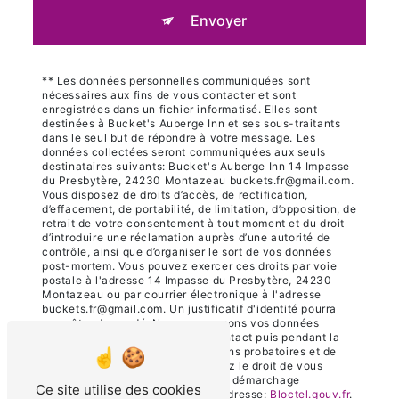
Envoyer
** Les données personnelles communiquées sont
nécessaires aux fins de vous contacter et sont
enregistrées dans un fichier informatisé. Elles sont
destinées à Bucket's Auberge Inn et ses sous-traitants
dans le seul but de répondre à votre message. Les
données collectées seront communiquées aux seuls
destinataires suivants: Bucket's Auberge Inn 14 Impasse
du Presbytère, 24230 Montazeau buckets.fr@gmail.com.
Vous disposez de droits d’accès, de rectification,
d’effacement, de portabilité, de limitation, d’opposition, de
retrait de votre consentement à tout moment et du droit
d’introduire une réclamation auprès d’une autorité de
contrôle, ainsi que d’organiser le sort de vos données
post-mortem. Vous pouvez exercer ces droits par voie
postale à l'adresse 14 Impasse du Presbytère, 24230
Montazeau ou par courrier électronique à l'adresse
buckets.fr@gmail.com. Un justificatif d'identité pourra
vous être demandé. Nous conservons vos données
pendant la période de prise de contact puis pendant la
durée de prescription légale aux fins probatoires et de
gestion des contentieux. Vous avez le droit de vous
inscrire sur la liste d'opposition au démarchage
Ce site utilise des cookies
téléphonique, disponible à cette adresse:
Bloctel.gouv.fr
.