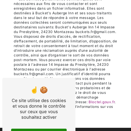
nécessaires aux fins de vous contacter et sont
enregistrées dans un fichier informatisé. Elles sont
destinées à Bucket's Auberge Inn et ses sous-traitants
dans le seul but de répondre à votre message. Les
données collectées seront communiquées aux seuls
destinataires suivants: Bucket's Auberge Inn 14 Impasse
du Presbytère, 24230 Montazeau buckets.fr@gmail.com.
Vous disposez de droits d’accès, de rectification,
d’effacement, de portabilité, de limitation, d’opposition, de
retrait de votre consentement à tout moment et du droit
d’introduire une réclamation auprès d’une autorité de
contrôle, ainsi que d’organiser le sort de vos données
post-mortem. Vous pouvez exercer ces droits par voie
postale à l'adresse 14 Impasse du Presbytère, 24230
Montazeau ou par courrier électronique à l'adresse
buckets.fr@gmail.com. Un justificatif d'identité pourra
vous être demandé. Nous conservons vos données
pendant la période de prise de contact puis pendant la
durée de prescription légale aux fins probatoires et de
gestion des contentieux. Vous avez le droit de vous
inscrire sur la liste d'opposition au démarchage
Ce site utilise des cookies
téléphonique, disponible à cette adresse:
Bloctel.gouv.fr
.
et vous donne le contrôle
Consultez le site cnil.fr pour plus d’informations sur vos
sur ceux que vous
droits.
souhaitez activer