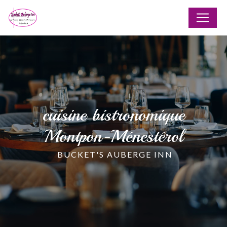
Panneau de gestion des cookies
cuisine bistronomique
Montpon-Ménestérol
BUCKET'S AUBERGE INN